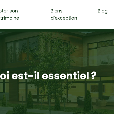
loter son
Biens
Blog
trimoine
d’exception
i est-il essentiel ?