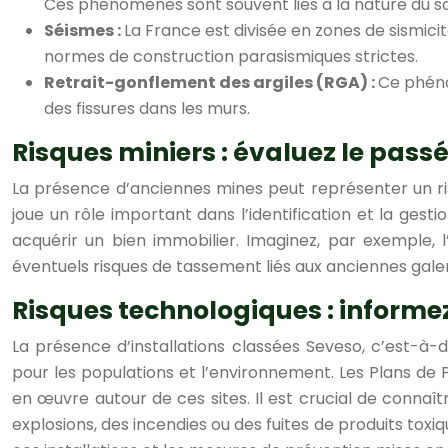
Ces phénomènes sont souvent liés à la nature du sol
Séismes :
La France est divisée en zones de sismicit
normes de construction parasismiques strictes.
Retrait-gonflement des argiles (RGA) :
Ce phéno
des fissures dans les murs.
Risques miniers : évaluez le passé
La présence d’anciennes mines peut représenter un ri
joue un rôle important dans l’identification et la gestio
acquérir un bien immobilier. Imaginez, par exemple, 
éventuels risques de tassement liés aux anciennes galer
Risques technologiques : informez
La présence d’installations classées Seveso, c’est-à-
pour les populations et l’environnement. Les Plans de
en œuvre autour de ces sites. Il est crucial de connaît
explosions, des incendies ou des fuites de produits to