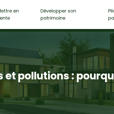
ettre en
Développer son
Pi
ente
patrimoine
pa
 et pollutions : pourquo